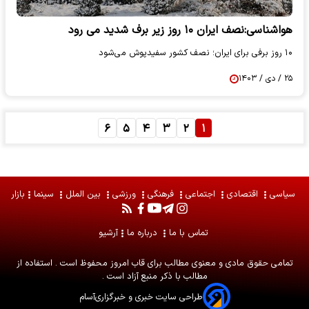
هواشناسی:نصف ایران ۱۰ روز زیر برف شدید می رود
۱۰ روز برفی برای ایران؛ نصف کشور سفیدپوش می‌شود
۲۵ / دی / ۱۴۰۳
۶
۵
۴
۳
۲
۱
سیاسی
اقتصادی
اجتماعی
فرهنگی
ورزشی
بین الملل
سینما
بازار
تماس با ما
درباره ما
آرشیو
تمامی حقوق مادی و معنوی مطالب برای
قاب امروز
محفوظ است . استفاده از
مطالب با ذکر منبع آزاد است .
طراحی سایت خبری و خبرگزاری
آسام