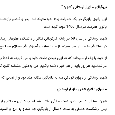
بیوگرافی مازیار لرستانی "شهره "
این بانوی بازیگر در یک خانواده پنج نفره متولد شد، پدر او قاضی بازنشس
بانوی هنرمند در سال 1400 فوت کرده است.
شهره لرستانی در سال 69 در رشته کارگردانی تئاتر از دان
در رشته فیلمنامه نویسی سینما از مرکز اسلامی آموزش فیلمسازی مجتمع فیلمسازی با
او خود را یک لر می‌داند که به ایلی بودن عادت دارد و می گوید، نه فقط با
در تماسیم هر روز باید از هم خبر داشته باشیم. من به‌دلیل مشغله کاری ک
شهره لرستانی از دوران کودکی هم به بازیگری علاقه مند بود و از زمانی که تنها 5 سال داشت نمایش هایی را برای اهالی خانه اجرا و کارگردا
ماجرای عاشق شدن مازیار لرستانی
شهره لرستانی در بیست و هفت سالگی عاشق شد اما به دلایل مختلفی این عشق
پس از شکست عشقی به مدت 8 سال از بازیگری جدا شد و به انزوا و افسردگی روی آورد و تنهایی و بیماری او سبب شد دچار 40 کیلو اضافه وزن شود.