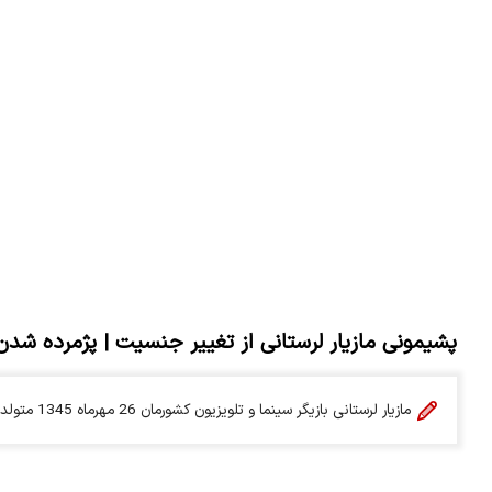
پشیمونی مازیار لرستانی از تغییر جنسیت | پژمرده شدن
مازیار لرستانی بازیگر سینما و تلویزیون کشورمان 26 مهرماه 1345 متولد شد و اصالتا اهل خرم آباد است.