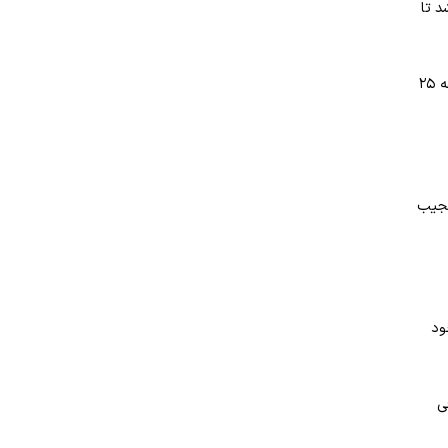
شد تا
پرسپولیس سعی داشت با فرارهای براجعه و امیری از جناحین از فضای خالی برای ایجاد موقعیت استفاده کند اما این امر محقق نشد تا خیبر روی در دقیقه ۲۵
عجیب
 ۶۵ با سانتر دقیق خود
ی