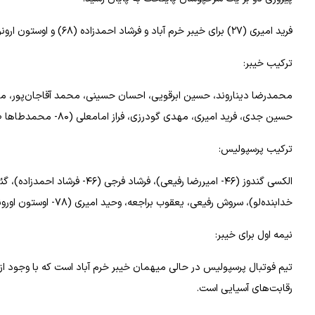
فرید امیری (۲۷) برای خیبر خرم آباد و فرشاد احمدزاده (۶۸) و اوستون ارونوف (۱+۹۰) برای پرسپولیس گلزنی کردند.
ترکیب خیبر:
حسین جدی، فرید امیری، مهدی گودرزی، فراز امامعلی (۸۰- محمدطاها طباطبایی) و محمد جواد محمدی (۷۳- امیررضا تیموری).
ترکیب پرسپولیس:
خدابنده‌لو)، سروش رفیعی، یعقوب براجعه، وحید امیری (۷۸- اوستون اورونوف)، سردار دورسون و علی علیپور (۶۳- عیسی آل‌کثیر).
نیمه اول برای خیبر:
تیم فوتبال پرسپولیس در حالی میهمان خیبر خرم آباد است که با وجود
رقابت‌های آسیایی است.