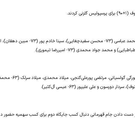
محمدرضا دیناروند، حسین ابرقویی، احسان حسینی، محمد آقاجان‌پور، محمد عباسی (۷۳- محسن سفیدچغایی)، سینا خادم پور (۳
الکسی گندوز (۴۶- امیررضا رفیعی)، فرشاد فرجی (۴۶- فرشاد احمدزاده)، گئورگی گولسیانی، مرتضی پورعلی‌گنجی، میلاد محمدی، میلاد سرل
 از دست دادن جام قهرمانی دنبال کسب جایگاه دوم برای کسب سهمیه حضور در