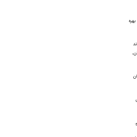
بهره
ند
ن،
ان