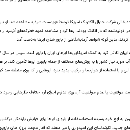
ابرهای طبیعی است که در آن با استفاده از مواد شیمیایی آب بیشتری از ابر به ش
ای اولین‌بار در تاریخ ۱۲ ژوئیه ۱۹۴۶ در آزمایشگاه تحقیقاتی شرکت جنرال الکتریک آمریکا توسط «وینسنت شیفر» مشاهده شد. او
اخل ابرهای مصنوعی تولیدشده که در اتاقک بودند، رها کرد و مشاهده نمود قطرک‌های اَبَرسرد از
 کردند؛ بدین‌گونه شواهد آزمایشگاهی از بارور شدن ابرها به‌دست آمد.
نخستین تلاش درایران
 شد آب مورد نیاز کشور را به روش‌های مختلف از جمله باروری ابرها تأمین کند، بر 
۱۳۵۷، با همکاری یک‌شرکت کانادایی و با استفاده از هواپیما و ترکیب یدید نقره، ابرهایی را که روی منطقه سد ک
 نسبت موفقیت یا عدم موفقیت آن، روی تداوم اجرای آن اختلاف نظرهایی وجود دا
ه اوج خود رسیده است،استفاده از باروری ابرها برای افزایش بارندگی درکشور ر
های جدید، کارشناسان این امیدواری را می دهند که آغاز مجدد پروژه های باروری