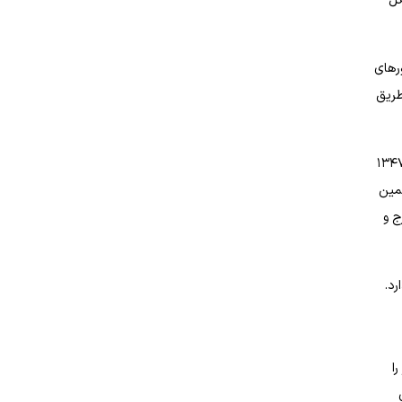
کل
 بلورهای
 طریق
 برای باروری ابرها به سال ۱۳۴۶ برمی گردد که دولت ایران تلاش کرد به کمک آمریکایی‌ها ابرهای ایران را بارور کنند. سپس در سال ۱۳۴۷
همین
رج و
رد.
ا