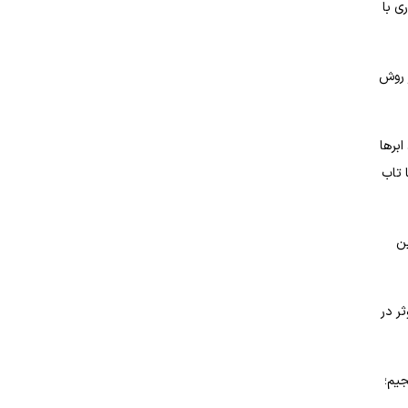
ی با
ز روش
برها
 تاب
ین
ر در
جیم؛