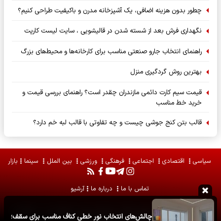
چطور بدون هزینه اضافی، یک آشپزخانه مدرن و باکیفیت طراحی کنیم؟
نگهداری فرش بعد از شسته شدن در قالیشویی ، سایت لیست کارپت
راهنمای انتخاب جارو صنعتی مناسب برای کارخانه‌ها و محیط‌های بزرگ
بهترین روش گردگیری منزل
قیمت سیم کارت دائمی مازندران چقدر است؟ راهنمای بررسی قیمت و
خرید خط مناسب
قالب بتن کنج جوشی چیست و چه تفاوتی با قالب لبه خم دارد؟
سیاسی
اقتصادی
اجتماعی
فرهنگی
ورزشی
بین الملل
سینما
بازار
تماس با ما
درباره ما
آرشیو
تمامی حقوق مادی و معنوی مطالب برای
قاب امروز
محفوظ است . استفاده از
چالش‌های انتخاب نور خطی کناف مناسب برای سقف؛
مطالب با ذکر منبع آزاد است .