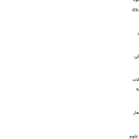
روی
لی
لات
ه
عار
 علوم