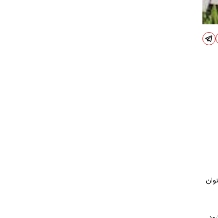
وان
شود