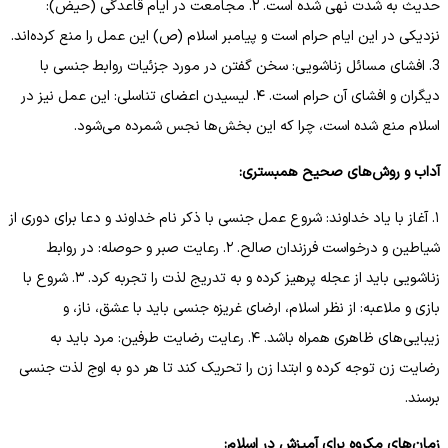
حدیث به شدت نهی شده است. ۲. مجامعت در ایام قاعدگی (حیض):
نزدیکی در این ایام حرام است و پیامبر اسلام (ص) این عمل را منع کرده‌اند.
3. افشای مسائل زناشویی: سخن گفتن در مورد جزئیات روابط جنسی با
دیگران و افشای آن حرام است. ۴. لیسیدن اعضای تناسلی: این عمل نیز در
اسلام منع شده است، چرا که این بخش‌ها نجس شمرده می‌شود.
آداب و روش‌های صحیح همبستری:
۱. آغاز با یاد خداوند: شروع عمل جنسی با ذکر نام خداوند و دعا برای دوری از
شیاطین و درخواست فرزندان صالح. ۲. رعایت صبر و حوصله: در روابط
زناشویی باید از عجله پرهیز کرده و به تدریج لذت را تجربه کرد. ۳. شروع با
بازی و ملاعبه: از نظر اسلام، ارضای غریزه جنسی باید با عشق، ناز، و
زیبایی‌های ظاهری همراه باشد. ۴. رعایت رضایت طرفین: مرد باید به
رضایت زن توجه کرده و ابتدا زن را تحریک کند تا هر دو به اوج لذت جنسی
برسند.
زمان‌های مکروه برای آمیزش در اسلام: