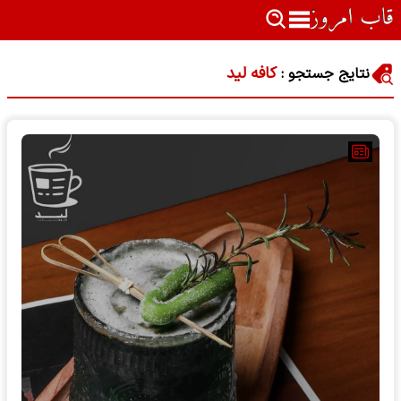
کافه لید
نتایج جستجو :