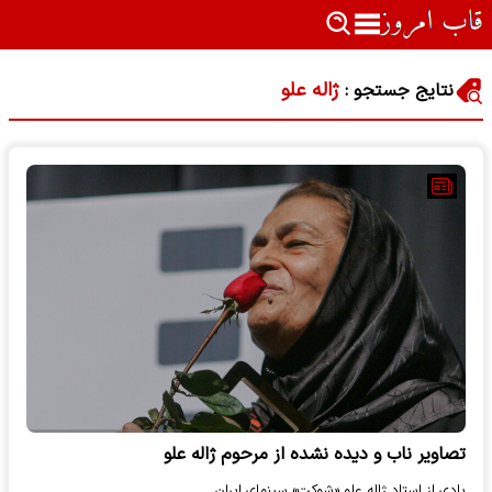
ژاله علو
نتایج جستجو :
تصاویر ناب و دیده نشده از مرحوم ژاله علو
یادی از استاد ژاله علو «شوکت» سینمای ایران