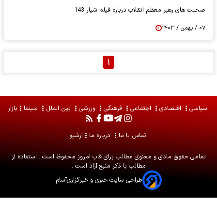
صحبت های رهبر معظم انقلاب درباره فیلم شیار 143
۰۷ / بهمن / ۱۴۰۳
۱
سیاسی
اقتصادی
اجتماعی
فرهنگی
ورزشی
بین الملل
سینما
بازار
تماس با ما
درباره ما
آرشیو
تمامی حقوق مادی و معنوی مطالب برای
قاب امروز
محفوظ است . استفاده از
مطالب با ذکر منبع آزاد است .
طراحی سایت خبری و خبرگزاری
آسام