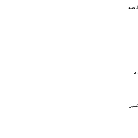
فاصله
به
نسیل