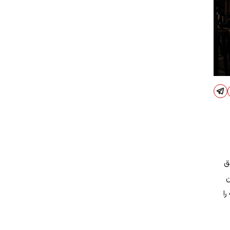
ق
ن
ا