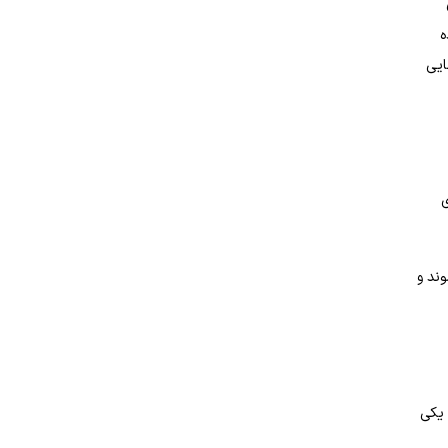
ه
ایی
ی
ند و
 یکی