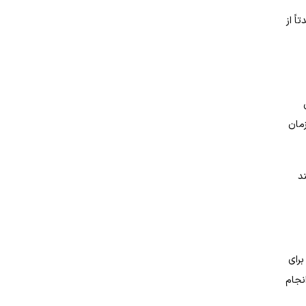
ً از
پرستی
زمان
نیازمند
برای
نجام