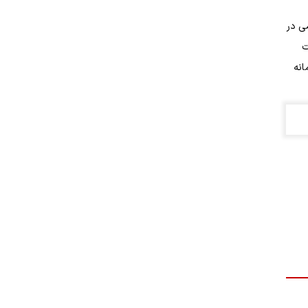
گامی در
ت
انه