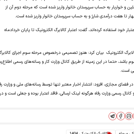
لبنیات، پروتئین و خواربار به حساب سرپرستان خانوار واریز شده است که مرحله دوم آن از
در مرحله دوم از اعتبار خود استفاده کرده‌اند، گفت: اعتبار کالابرگ‌ الکترونیک تا پایان خردادماه
الابرگ الکترونیک بیان کرد: هنوز تصمیمی درخصوص مرحله سوم اجرای کالابرگ
م باشد، حتما در این زمینه از طریق کانال وزارت کار و رسانه‌های رسمی اطلاع‌ر
لی است.
ضای مجازی، افزود: انتشار اخبار معتبر تنها توسط رسانه‌های ملی و وزارت رفا
رس https://www.mcls.gov.ir انجام می‌شود. غیر از سرشماره v.refah و کانال رسمی وزارت رفاه هرگونه لینک ارسالی، فاقد اعتبار بوده و جعلی است و
یکی مرحله
کالابرگ الکترونیکی 1404