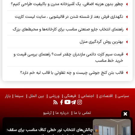
چطور بدون هزینه اضافی، یک آشپزخانه مدرن و باکیفیت طراحی کنیم؟
نگهداری فرش بعد از شسته شدن در قالیشویی ، سایت لیست کارپت
راهنمای انتخاب جارو صنعتی مناسب برای کارخانه‌ها و محیط‌های بزرگ
بهترین روش گردگیری منزل
قیمت سیم کارت دائمی مازندران چقدر است؟ راهنمای بررسی قیمت و
خرید خط مناسب
قالب بتن کنج جوشی چیست و چه تفاوتی با قالب لبه خم دارد؟
سیاسی
اقتصادی
اجتماعی
فرهنگی
ورزشی
بین الملل
سینما
بازار
تماس با ما
درباره ما
آرشیو
تمامی حقوق مادی و معنوی مطالب برای
قاب امروز
محفوظ است . استفاده از
چالش‌های انتخاب نور خطی کناف مناسب برای سقف؛
مطالب با ذکر منبع آزاد است .