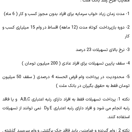
معایب طرح رشد بانک ملت :
1- مدت زمان زیاد خواب سرمایه برای افراد بدون مجوز کسب و کار ( 6 ماه)
2- دوره بازپرداخت کوتاه مدت (12 ماهه) اقساط در وام 15 میلیاری کسب و
کار
3- نرخ بالای تسهیلات 23 درصد
4- سقف پایین تسهیلات برای افراد عادی ( 200 میلیون تومان )
5- محدودیت در پرداخت وام قرض الحسنه 4 درصدی ( سقف 50 میلیون
تومان فقط به حقوق بگیران در بانک ملت )
نکته 1: پرداخت تسهیلات فقط به افراد دارای رتبه اعتباری A٬B٬C و یا فاقد
رتبه انجام می شود و افراد دارای رتبه اعتباری E وD نمی توانند از تسهیلات
استفاده کنند.
نکته 2 : وام گیرنده و ضامنین باید فاقد چک برگشتی و وام سررسید گذشته ٬