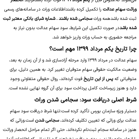
می‌شوند که:متوفی قبل از
یکم مرداد ۱۳۹۹
فوت کرده باشدفرآیند
انحصار
وراثت سهام عدالت
را تکمیل کرده باشنداطلاعات وراث در سامانه‌های رسمی
ثبت شده باشدهمه وراث
سجامی شده باشند . شماره شبای بانکی معتبر ثبت
شده باشد
در صورت تکمیل این شرایط، سود سهام عدالت بدون نیاز به
مراجعه حضوری به حساب وراث واریز خواهد شد.
چرا تاریخ یکم مرداد ۱۳۹۹ مهم است؟
سهام عدالت در مرداد ۱۳۹۹ وارد مرحله آزادسازی شد و از آن زمان به بعد،
وضعیت مالکیت حقوقی سهام متوفیان تغییر کرد. به همین دلیل، برای
متوفیانی که
پس از این تاریخ
فوت کرده‌اند، روال حقوقی متفاوتی وجود
دارد و هنوز زیرساخت کامل پرداخت سود برای آن گروه نهایی نشده است.
شرط اصلی دریافت سود: سجامی شدن وراث
دستیار ویژه سازمان بورس تأکید کرده است:تنها شرط دریافت سود سهام
عدالت برای وراثی که تعیین تکلیف کرده‌اند،
سجامی شدن
است.وراثی که
هنوز در سامانه سجام ثبت‌نام نکرده‌اند، حتی اگر تمام مراحل انحصار وراثت